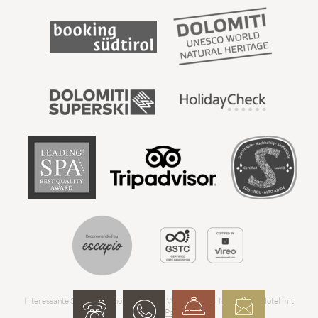
Interessante Seiten:
Berghotel Südtirol
-
Wellnesshotel Meransen
-
Hotel mit
Infinity Pool