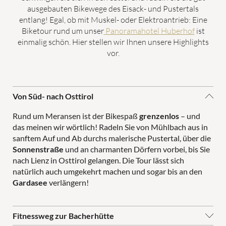
ausgebauten Bikewege des Eisack- und Pustertals
Skifahren
entlang! Egal, ob mit Muskel- oder Elektroantrieb: Eine
Biketour rund um unser
Panoramahotel Huberhof
ist
Abseits der Piste
einmalig schön. Hier stellen wir Ihnen unsere Highlights
Advent in Meransen
vor.
Wochenprogramm
Brixen Südtirol Guest Pass
Von Süd- nach Osttirol
Rund um Meransen ist der Bikespaß
grenzenlos
– und
das meinen wir wörtlich! Radeln Sie von Mühlbach aus in
sanftem Auf und Ab durchs malerische Pustertal, über die
Familienzeit
Sonnenstraße
und an charmanten Dörfern vorbei, bis Sie
nach Lienz in Osttirol gelangen. Die Tour lässt sich
natürlich auch umgekehrt machen und sogar bis an den
Gardasee
verlängern!
SPIELEWELTEN
FÜR PÄRCHEN
PANORAMAPOOL
Fitnessweg zur Bacherhütte