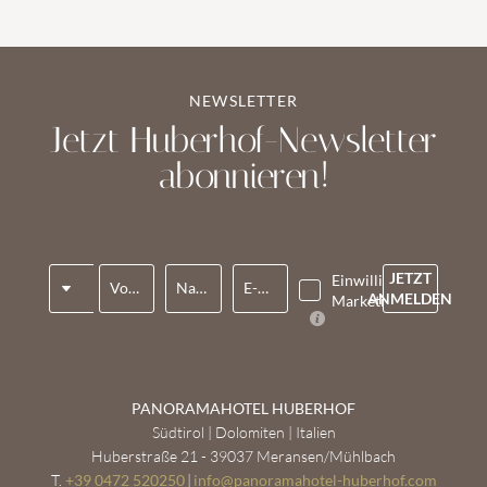
NEWSLETTER
Jetzt Huberhof-Newsletter
abonnieren!
Anrede
JETZT
Einwilligung
Vorname*
Nachname*
E-Mail*
ANMELDEN
Marketing*
PANORAMAHOTEL HUBERHOF
Südtirol | Dolomiten | Italien
Huberstraße 21 - 39037 Meransen/Mühlbach
T.
+39 0472 520250
|
info@
panoramahotel-huberhof.
com