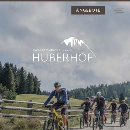
ANGEBOTE
DE
IT
EN
Der Huberhof
Zimmer und Preise