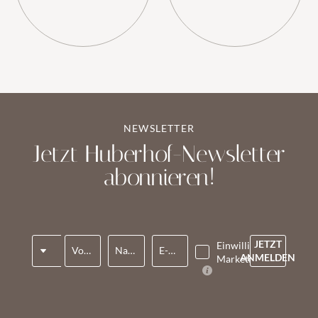
Aktivurlaub
NEWSLETTER
Jetzt Huberhof-Newsletter
Familienzeit
abonnieren!
Anrede
JETZT
Einwilligung
SPIELEWELTEN
FÜR PÄRCHEN
Vorname*
Nachname*
E-Mail*
ANMELDEN
Marketing*
PANORAMAPOOL
LAST-MINUTE-ANGEBOTE