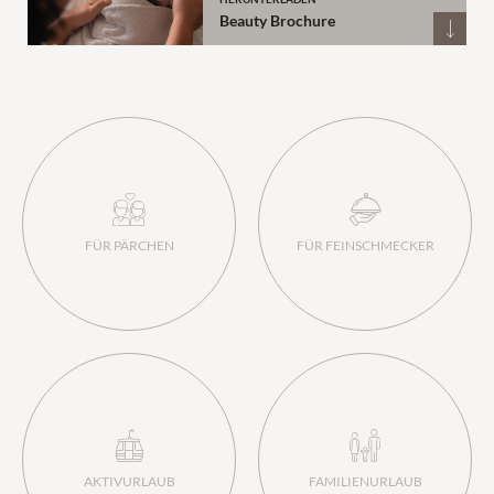
Beauty Brochure
Zimmer und Suiten
Inklusivleistungen
Angebote
Last-minute-Angebote
FÜR PÄRCHEN
FÜR FEINSCHMECKER
Gutscheine
Anfragen
Buchen
Wellness
AKTIVURLAUB
FAMILIENURLAUB