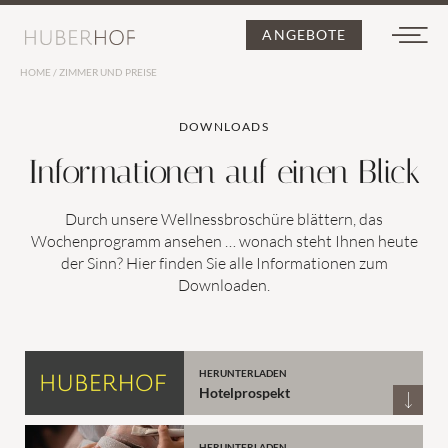
ANGEBOTE
HOME
/
ZIMMER UND PREISE
DE
IT
EN
DOWNLOADS
Informationen auf einen Blick
Durch unsere Wellnessbroschüre blättern, das
Wochenprogramm ansehen … wonach steht Ihnen heute
der Sinn? Hier finden Sie alle Informationen zum
Der Huberhof
Downloaden.
HERUNTERLADEN
Hotelprospekt
Zimmer und Preise
HERUNTERLADEN