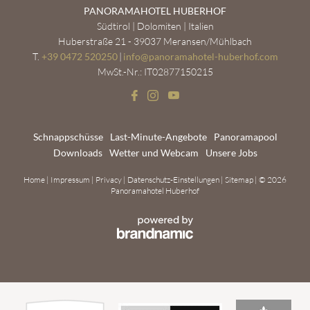
PANORAMAHOTEL HUBERHOF
Südtirol | Dolomiten | Italien
PÄRCHEN
FAMILIEN
Huberstraße 21 - 39037 Meransen/Mühlbach
T.
+39 0472 520250
|
info@
panoramahotel-huberhof.
com
MwSt.-Nr.: IT02877150215
Schnappschüsse
Last-Minute-Angebote
Panoramapool
Downloads
Wetter und Webcam
Unsere Jobs
Home
|
Impressum
|
Privacy
|
Datenschutz-Einstellungen
|
Sitemap
|
© 2026
Panoramahotel Huberhof