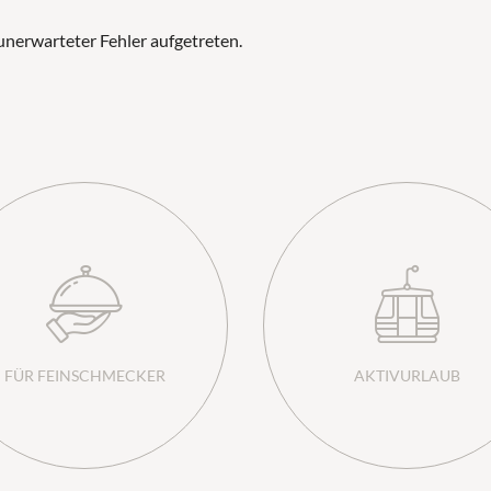
nerwarteter Fehler aufgetreten.
ab
1.610,00 €
pro Person
inkl. ¾-Verwöhnpension für
7 Nächte
SOMMER
HUBERHOF FAMILY SOM
19.07.–05.09.2026
|
17.07.–04.09.
BUCHEN
ANFRA
FÜR FEINSCHMECKER
AKTIVURLAUB