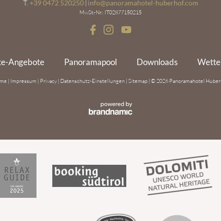
T.
+39 0472 520250
|
info@
panoramahotel-huberhof.
com
MwSt.-Nr.: IT02877150215
te-Angebote
Panoramapool
Downloads
Wette
ome
|
Impressum
|
Privacy
|
Datenschutz-Einstellungen
|
Sitemap
|
© 2026 Panoramahotel Huber