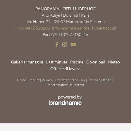
PANORAMAHOTEL HUBERHOF
Alto Adige | Dolomiti | Italia
Via Huber 21 - 39037 Maranza/Rio Pusteria
T.
+39 0472 520250
|
info@
panoramahotel-huberhof.
com
Part.IVA: IT02877150215
Galleria immagini
Last minute
Piscine
Download
Meteo
Offerte di lavoro
Home
|
Imprint
|
Privacy
|
Impostazioni privacy
|
Site map
|
© 2026
Panoramahotel Huberhof