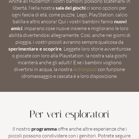
Anche all’Huberhof i vostri bambini possono scatenarsi in
libertà. Nella nostra
sala dei giochi
ci sono opzioni per
ogni fascia di età, come puzzle, Lego, PlayStation, calcio
balilla e altro ancora! Qui i vostri bambini fanno
nuovi
amici
, imparano cose nuove insieme e migliorano le loro
abilità divertendosi allegramente. Così, anche nei giorni di
pioggia, i vostri piccoli avranno sempre qualcosa da
sperimentare e scoprire
. Leggete loro storie avventurose
o giocate con loro alla Playstation: la nostra sala giochi
incanterà anche gli adulti! E se i bambini vogliono
divertirsi in acqua, la nostra
Actionpool
con funzione
idromassaggio e cascata è a loro disposizione.
Per veri esploratori
Il nostro
programma
offre anche altre esperienze che i
piccoli possono condividere con i genitori. Potrete seguire