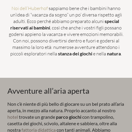
Noi dell’Huberhof
sappiamo bene che i bambini hanno
Parco avventura all’aperto
un’idea di “vacanza da sogno” un po’ diversa rispetto agli
Fattoria didattica
adulti. Ecco perché abbiamo preparato alcuni
special
riservati ai bambini
, così che anche i vostri figli possano
Area giochi indoor
godersi appieno la vacanza e vivere emozioni memorabili.
Con noi, possono divertirsi dentro e fuori e godersi al
Percorso panoramico
massimo la loro età: numerose avventure attendono i
piccoli esploratori nella
stanza dei giochi
e nella
natura
.
MONDO DI GIOCHI
PER LE COPPIE
PISCINE
LAST MINUTE
Avventure all’aria aperta
COPPIE
FAMIGLIE
Non c’è niente di più bello di giocare su un bel prato all’aria
aperta, in mezzo alla natura. Proprio accanto al nostro
hotel
trovate un grande
parco giochi
con trampolino,
casetta dei giochi, scivolo, altalene e sabbiera, oltre alla
nostra
fattoria didattica
con tanti animali. Abbiamo