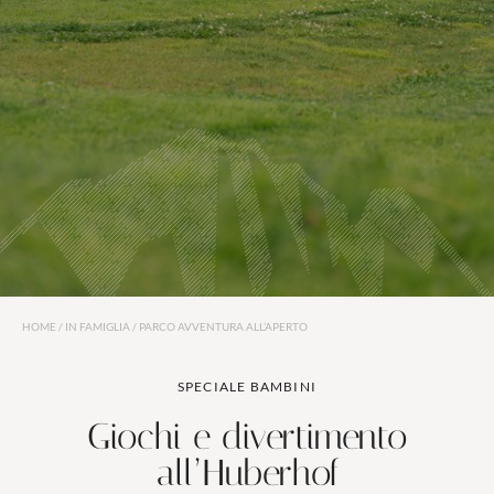
Wellness
Attività
HOME
/
IN FAMIGLIA
/
PARCO AVVENTURA ALL’APERTO
In famiglia
SPECIALE BAMBINI
Giochi e divertimento
all’Huberhof