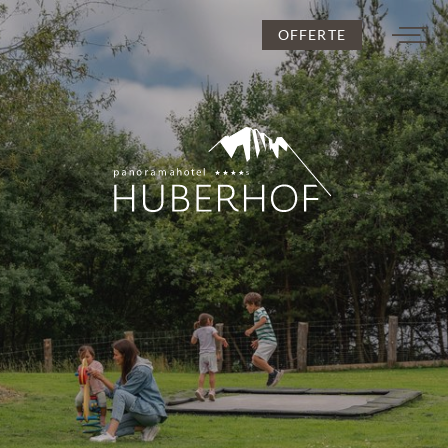
OFFERTE
DE
IT
EN
L’Huberhof
Camere e prezzi