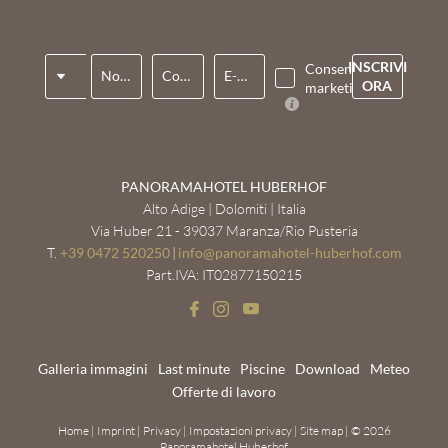
Titolo
INSCRIVI
Consenso
Nome*
Cognome*
E-mail*
ORA
marketing*
PANORAMAHOTEL HUBERHOF
Alto Adige | Dolomiti | Italia
Via Huber 21 - 39037 Maranza/Rio Pusteria
T.
+39 0472 520250
|
info@
panoramahotel-huberhof.
com
Part.IVA: IT02877150215
Galleria immagini
Last minute
Piscine
Download
Meteo
Offerte di lavoro
Home
|
Imprint
|
Privacy
|
Impostazioni privacy
|
Site map
|
© 2026
Panoramahotel Huberhof