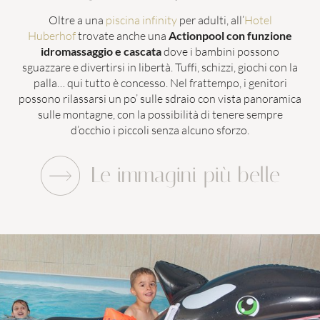
Oltre a una
piscina infinity
per adulti, all’
Hotel
Parco avventura all’aperto
Huberhof
trovate anche una
Actionpool con funzione
Fattoria didattica
idromassaggio e cascata
dove i bambini possono
sguazzare e divertirsi in libertà. Tuffi, schizzi, giochi con la
Area giochi indoor
palla… qui tutto è concesso. Nel frattempo, i genitori
possono rilassarsi un po’ sulle sdraio con vista panoramica
Percorso panoramico
sulle montagne, con la possibilità di tenere sempre
d’occhio i piccoli senza alcuno sforzo.
MONDO DI GIOCHI
PER LE COPPIE
Le immagini più belle
PISCINE
LAST MINUTE
COPPIE
FAMIGLIE