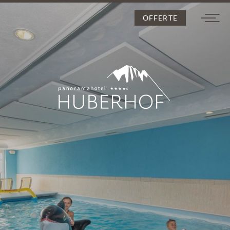
OFFERTE
DE
IT
EN
L’Huberhof
Camere e prezzi