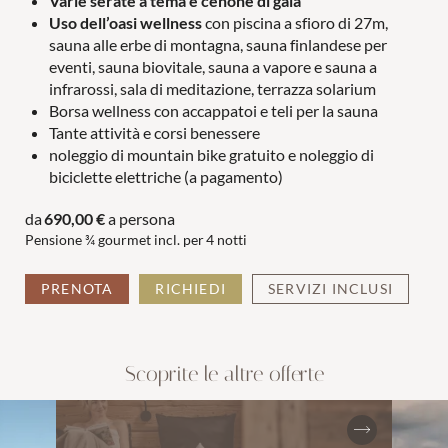
Varie serate a tema e cenone di gala
COPPIE
FAMIGLIE
Uso dell’oasi wellness
con piscina a sfioro di 27m,
sauna alle erbe di montagna, sauna finlandese per
eventi, sauna biovitale, sauna a vapore e sauna a
infrarossi, sala di meditazione, terrazza solarium
Borsa wellness con accappatoi e teli per la sauna
Tante attività e corsi benessere
noleggio di mountain bike gratuito e noleggio di
biciclette elettriche (a pagamento)
da
690,00 €
a persona
Pensione ¾ gourmet incl. per
4 notti
PRENOTA
RICHIEDI
SERVIZI INCLUSI
Scoprite le altre offerte