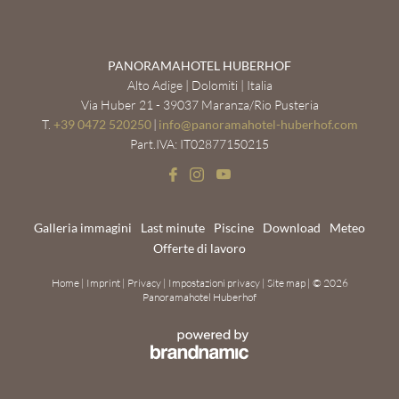
PANORAMAHOTEL HUBERHOF
Alto Adige | Dolomiti | Italia
Via Huber 21 - 39037 Maranza/Rio Pusteria
T.
+39 0472 520250
|
info@
panoramahotel-huberhof.
com
Part.IVA: IT02877150215
Galleria immagini
Last minute
Piscine
Download
Meteo
Offerte di lavoro
Home
|
Imprint
|
Privacy
|
Impostazioni privacy
|
Site map
|
© 2026
Panoramahotel Huberhof