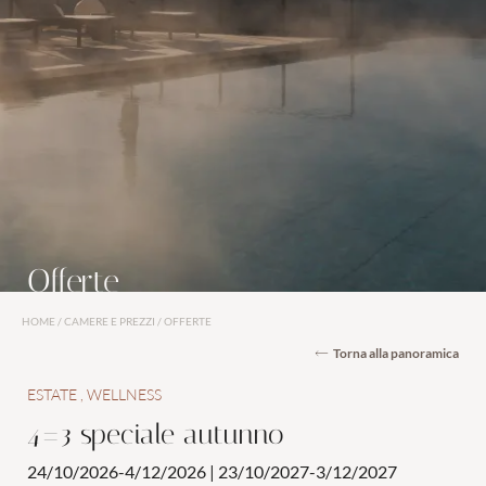
Camere e suite
Servizi inclusi
Offerte
Last minute
Offerte
Buoni regalo
Richiesta
HOME
/
CAMERE E PREZZI
/
OFFERTE
Torna alla panoramica
Prenotazione
ESTATE
WELLNESS
4=3 speciale autunno
24/10/2026-4/12/2026
|
23/10/2027-3/12/2027
Wellness