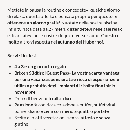
Mettete in pausa la routine e concedetevi qualche giorno
di relax… questa offerta è pensata proprio per questo.
E
ottenere un giorno gratis!
Nuotate nella nostra piscina
infinity riscaldata da 27 metri, distendetevi nelle sale relax
Attività
e ricaricatevi nelle nostre cinque diverse saune. Questo e
molto altro vi aspetta nel
autunno del Huberhof.
Servizi inclusi
4 a 3 e un giorno in regalo
In famiglia
Brixen Südtirol Guest Pass
- La vostra carta vantaggi
per una vacanza spensierata e ricca di esperienze e
utilizzo gratuito degli impianti di risalita fino inizio
novembre
Drink di benvenuto all’arrivo
MONDO DI GIOCHI
PER LE COPPIE
Pensione ¾
con ricca colazione a buffet, buffet vital
pomeridiano e cena con menu a quattro portate
PISCINE
LAST MINUTE
Scelta di piatti vegetariani, senza lattosio e senza
glutine