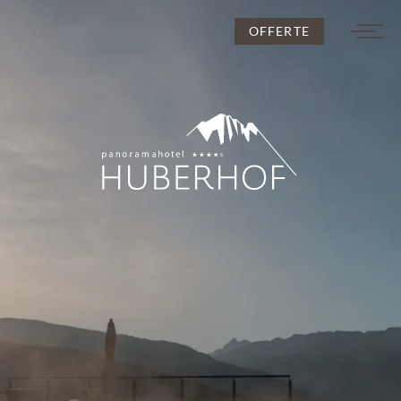
OFFERTE
DE
IT
EN
L’Huberhof
Camere e prezzi