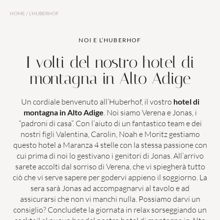
PISCINE
LAST MINUTE
HOME
/
L’HUBERHOF
NOI E L’HUBERHOF
COPPIE
FAMIGLIE
I volti del nostro hotel di
montagna in Alto Adige
Un cordiale benvenuto all’Huberhof, il vostro
hotel di
montagna in Alto Adige
. Noi siamo Verena e Jonas, i
“padroni di casa”. Con l’aiuto di un fantastico team e dei
nostri figli Valentina, Carolin, Noah e Moritz gestiamo
questo hotel a Maranza 4 stelle con la stessa passione con
cui prima di noi lo gestivano i genitori di Jonas. All’arrivo
sarete accolti dal sorriso di Verena, che vi spiegherà tutto
ciò che vi serve sapere per godervi appieno il soggiorno. La
sera sarà Jonas ad accompagnarvi al tavolo e ad
assicurarsi che non vi manchi nulla. Possiamo darvi un
consiglio? Concludete la giornata in relax sorseggiando un