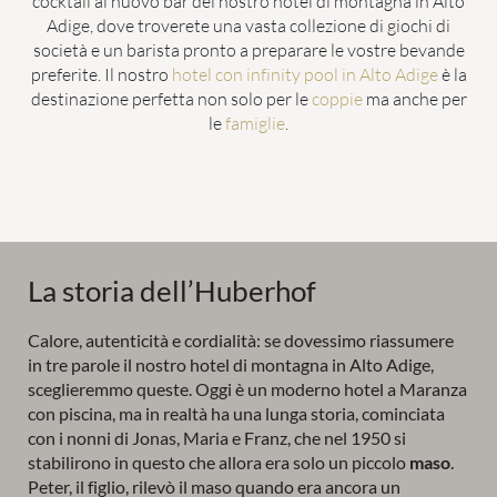
cocktail al nuovo bar del nostro hotel di montagna in Alto
Adige, dove troverete una vasta collezione di giochi di
società e un barista pronto a preparare le vostre bevande
preferite. Il nostro
hotel con infinity pool in Alto Adige
è la
destinazione perfetta non solo per le
coppie
ma anche per
le
famiglie
.
La storia dell’Huberhof
Calore, autenticità e cordialità: se dovessimo riassumere
in tre parole il nostro hotel di montagna in Alto Adige,
sceglieremmo queste. Oggi è un moderno hotel a Maranza
con piscina, ma in realtà ha una lunga storia, cominciata
con i nonni di Jonas, Maria e Franz, che nel 1950 si
stabilirono in questo che allora era solo un piccolo
maso
.
Peter, il figlio, rilevò il maso quando era ancora un