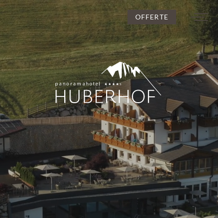
OFFERTE
DE
IT
EN
L’Huberhof
Camere e prezzi