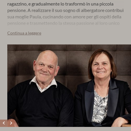
ragazzino, e gradualmente lo trasformò in una piccola
pensione. A realizzare il suo sogno di albergatore contribuì
sua moglie Paula, cucinando con amore per gli ospiti della
pensione e trasmettendo la stessa passione al loro unico
figlio
Jonas
. Nel 2001 la pensione divenne un hotel
Continua a leggere
panoramico a tre stelle, e nel 2015 Jonas e sua moglie
Verena presero le redini dell’hotel. Dopo diversi lavori di
ristrutturazione, oggi l’Huberhof è diventato un hotel di
montagna in Alto Adige
a quattro stelle
. Una delle cose
che lo rendono speciale è l’
autentico
maso altoatesino
che
si trova proprio accanto all’hotel.