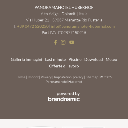
PANORAMAHOTEL HUBERHOF
Alto Adige | Dolomiti | Italia
Via Huber 21 - 39037 Maranza/Rio Pusteria
T.
+39 0472 520250
|
info@
panoramahotel-huberhof.
com
Part.IVA: IT02877150215
Galleria immagini
Last minute
Piscine
Download
Meteo
Offerte di lavoro
Home
|
Imprint
|
Privacy
|
Impostazioni privacy
|
Site map
|
© 2026
Panoramahotel Huberhof