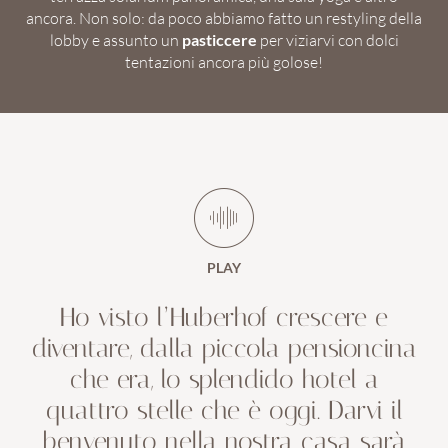
ancora. Non solo: da poco abbiamo fatto un restyling della
lobby e assunto un
pasticcere
per viziarvi con dolci
tentazioni ancora più golose!
PLAY
Ho visto l’Huberhof crescere e
diventare, dalla piccola pensioncina
che era, lo splendido hotel a
quattro stelle che è oggi. Darvi il
benvenuto nella nostra casa sarà