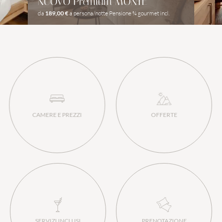
NUOVO Premium MONTE
da
189,00 €
a persona/notte
Pensione ¾ gourmet incl.
CAMERE E PREZZI
OFFERTE
SERVIZI INCLUSI
PRENOTAZIONE