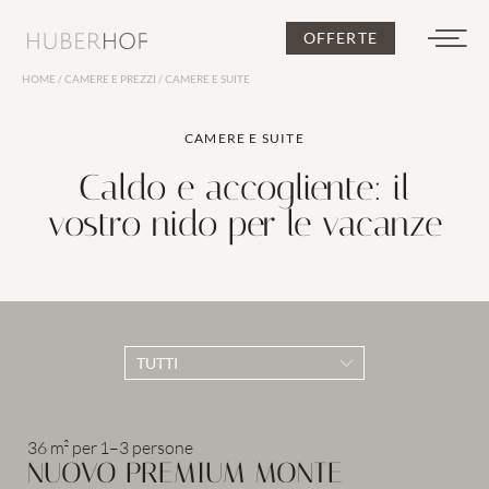
OFFERTE
HOME
/
CAMERE E PREZZI
/
CAMERE E SUITE
DE
IT
EN
CAMERE E SUITE
Caldo e accogliente: il
vostro nido per le vacanze
L’Huberhof
TUTTI
36 m²
per
1–3 persone
Camere e prezzi
NUOVO PREMIUM MONTE