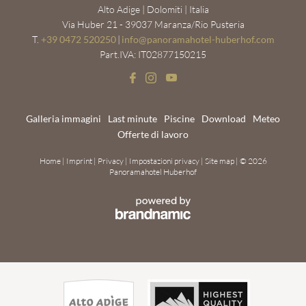
Alto Adige | Dolomiti | Italia
Via Huber 21 - 39037 Maranza/Rio Pusteria
T.
+39 0472 520250
|
info@
panoramahotel-huberhof.
com
Part.IVA: IT02877150215
Galleria immagini
Last minute
Piscine
Download
Meteo
Offerte di lavoro
Home
|
Imprint
|
Privacy
|
Impostazioni privacy
|
Site map
|
© 2026
Panoramahotel Huberhof