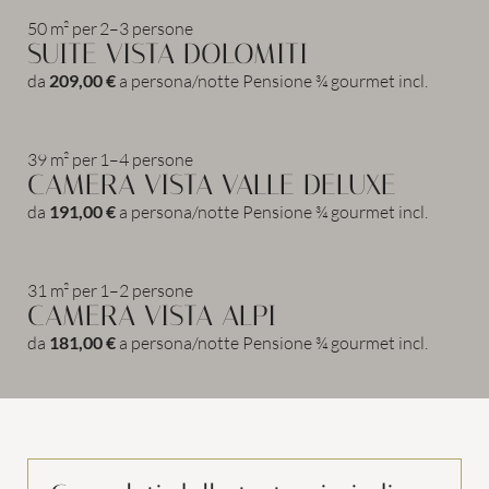
COPPIE
FAMIGLIE
50 m²
per
2–3 persone
SUITE VISTA DOLOMITI
da
209,00 €
a persona/notte
Pensione ¾ gourmet incl.
39 m²
per
1–4 persone
CAMERA VISTA VALLE DELUXE
da
191,00 €
a persona/notte
Pensione ¾ gourmet incl.
31 m²
per
1–2 persone
CAMERA VISTA ALPI
da
181,00 €
a persona/notte
Pensione ¾ gourmet incl.