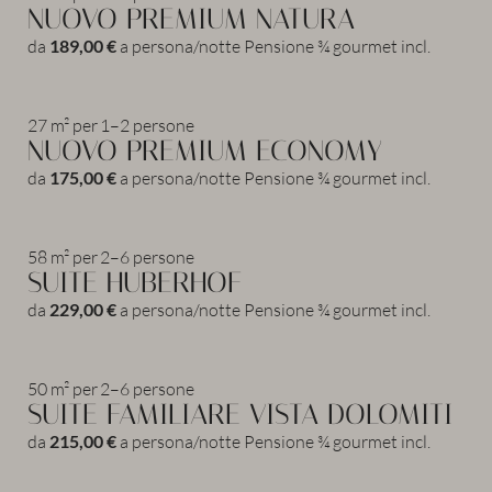
NUOVO PREMIUM NATURA
da
189,00 €
a persona/notte
Pensione ¾ gourmet incl.
Attività
27 m²
per
1–2 persone
NUOVO PREMIUM ECONOMY
da
175,00 €
a persona/notte
Pensione ¾ gourmet incl.
58 m²
per
2–6 persone
In famiglia
SUITE HUBERHOF
da
229,00 €
a persona/notte
Pensione ¾ gourmet incl.
MONDO DI GIOCHI
PER LE COPPIE
50 m²
per
2–6 persone
SUITE FAMILIARE VISTA DOLOMITI
PISCINE
LAST MINUTE
da
215,00 €
a persona/notte
Pensione ¾ gourmet incl.