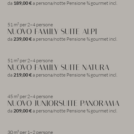
da
189,00 €
a persona/notte
Pensione ¾ gourmet incl.
51 m²
per
2–4 persone
NUOVO FAMILY SUITE ALPI
Camere e suite
da
239,00 €
a persona/notte
Pensione ¾ gourmet incl.
Servizi inclusi
Offerte
51 m²
per
2–4 persone
NUOVO FAMILY SUITE NATURA
Last minute
da
219,00 €
a persona/notte
Pensione ¾ gourmet incl.
Buoni regalo
Richiesta
45 m²
per
2–4 persone
Prenotazione
NUOVO JUNIORSUITE PANORAMA
da
209,00 €
a persona/notte
Pensione ¾ gourmet incl.
Wellness
30 m²
per
1–2 persone