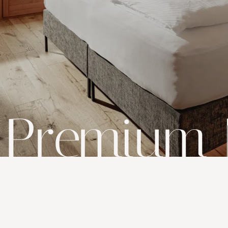
da
1.590,00 €
a persona
Pensione ¾ gourmet incl. per
7 notti
ESTATE
HUBERHOF FAMILY SUM
19/7/2026-5/9/2026
PRENOTA
RICHI
Premium