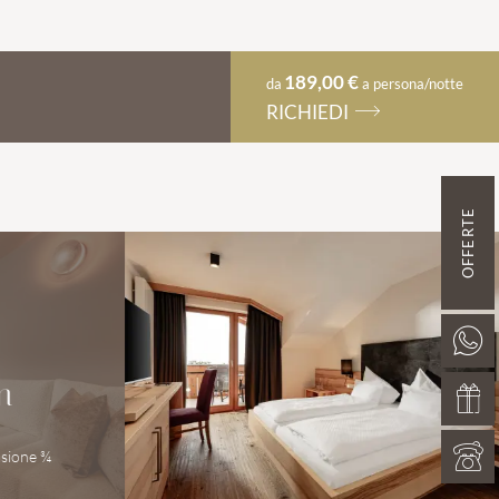
189,00 €
da
a persona/notte
RICHIEDI
OFFERTE
m
sione ¾