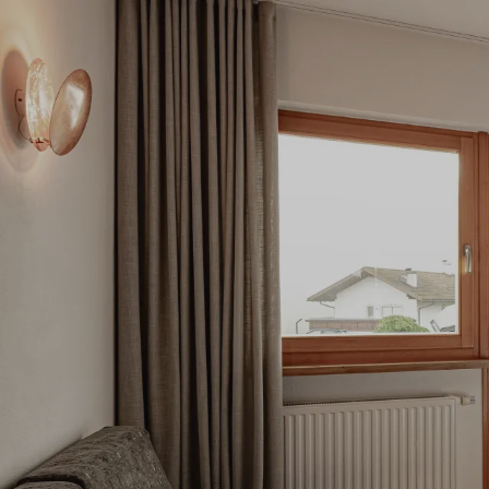
Offerte
L’Huberhof
Camere e pr
Per le coppie
Per i buongustai
Camere e suit
Galleria immagini
Servizi inclusi
Social media wall
Offerte
Curiosità e novità
Last minute
Piano di sostenibilità
Buoni regalo
Newsletter del Huberhof
Richiesta
Come arrivare
Prenotazione
Club degli ospiti dell’Huberhof