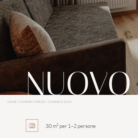
da
825,00 €
a persona
Pensione ¾ gourmet incl. per
4 notti
ESTATE
WELLNESS
SPECIALE RELAX
14/5/2026-11/10/2026
PRENOTA
RICHIEDI
NUOVO 
HOME
/
CAMERE E PREZZI
/
CAMERE E SUITE
30 m²
per
1–2 persone