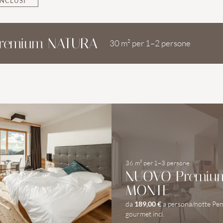
INCLUSI
remium NATURA
30 m²
per
1–2 persone
36 m²
per
1–3 persone
NUOVO Premiu
MONTE
da
189,00 €
a persona/notte
Pen
gourmet incl.