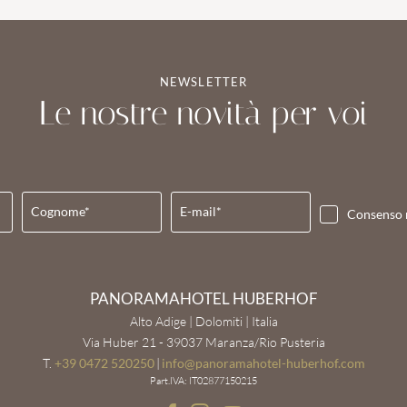
NEWSLETTER
Le nostre novità per voi
Cognome*
E-mail*
Consenso 
PANORAMAHOTEL HUBERHOF
Alto Adige | Dolomiti | Italia
Via Huber 21 - 39037 Maranza/Rio Pusteria
T.
+39 0472 520250
|
info@
panoramahotel-huberhof.
com
Part.IVA: IT02877150215