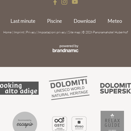
Last minute
Piscine
Download
Meteo
Home
|
Imprint
|
Privacy
|
Impostazioni privacy
|
Site map
|
© 2026 Panoramahotel Huberhof