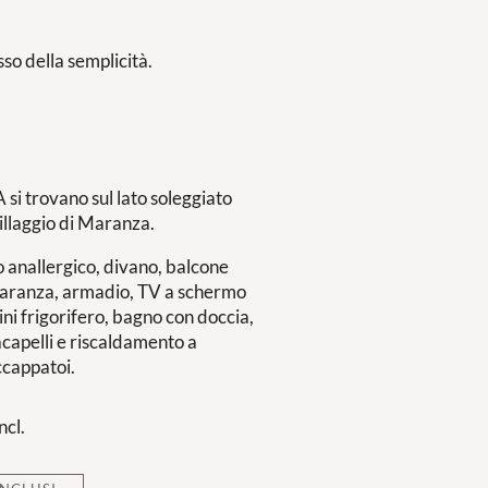
so della semplicità.
 trovano sul lato soleggiato
villaggio di Maranza.
o anallergico, divano, balcone
di Maranza, armadio, TV a schermo
mini frigorifero, bagno con doccia,
acapelli e riscaldamento a
ccappatoi.
ncl.