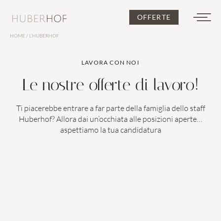
OFFERTE
HOME
/
L’HUBERHOF
DE
IT
EN
LAVORA CON NOI
Le nostre offerte di lavoro!
Ti piacerebbe entrare a far parte della famiglia dello staff
Huberhof? Allora dai un’occhiata alle posizioni aperte…
aspettiamo la tua candidatura
L’Huberhof
Per le coppie