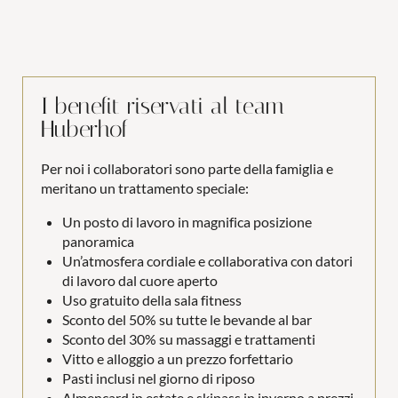
Per i buongustai
Galleria immagini
Social media wall
I benefit riservati al team
Curiosità e novità
Huberhof
Piano di sostenibilità
Per noi i collaboratori sono parte della famiglia e
meritano un trattamento speciale:
Newsletter del Huberhof
Un posto di lavoro in magnifica posizione
Come arrivare
panoramica
Club degli ospiti dell’Huberhof
Un’atmosfera cordiale e collaborativa con datori
di lavoro dal cuore aperto
Uso gratuito della sala fitness
Sconto del 50% su tutte le bevande al bar
Sconto del 30% su massaggi e trattamenti
Camere e prezzi
Vitto e alloggio a un prezzo forfettario
Pasti inclusi nel giorno di riposo
Almencard in estate e skipass in inverno a prezzi