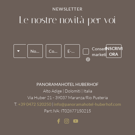
NEWSLETTER
Le nostre novità per voi
Titolo
INSCRIVI
Consenso
Nome*
Cognome*
E-mail*
ORA
marketing*
PANORAMAHOTEL HUBERHOF
Alto Adige | Dolomiti | Italia
Via Huber 21 - 39037 Maranza/Rio Pusteria
T.
+39 0472 520250
|
info@
panoramahotel-huberhof.
com
Part.IVA: IT02877150215