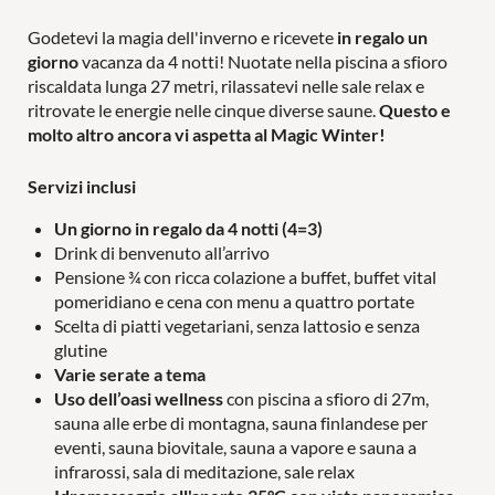
Godetevi la magia dell'inverno e ricevete
in regalo un
giorno
vacanza da 4 notti! Nuotate nella piscina a sfioro
riscaldata lunga 27 metri, rilassatevi nelle sale relax e
ritrovate le energie nelle cinque diverse saune.
Questo e
Attività
molto altro ancora vi aspetta al Magic Winter!
Servizi inclusi
Un giorno in regalo da 4 notti (4=3)
Drink di benvenuto all’arrivo
In famiglia
Pensione ¾ con ricca colazione a buffet, buffet vital
pomeridiano e cena con menu a quattro portate
Scelta di piatti vegetariani, senza lattosio e senza
glutine
Varie serate a tema
MONDO DI GIOCHI
PER LE COPPIE
Uso dell’oasi wellness
con piscina a sfioro di 27m,
sauna alle erbe di montagna, sauna finlandese per
PISCINE
LAST MINUTE
eventi, sauna biovitale, sauna a vapore e sauna a
infrarossi, sala di meditazione, sale relax