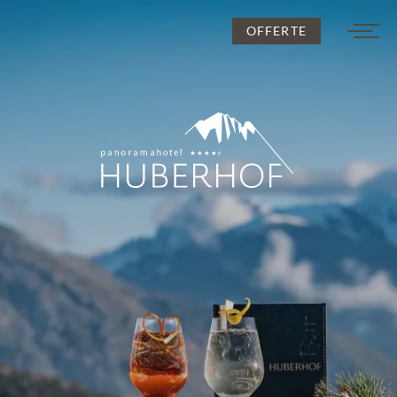
OFFERTE
DE
IT
EN
L’Huberhof
Camere e prezzi