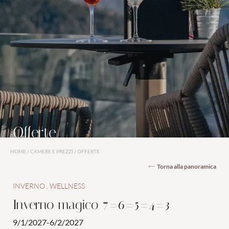
Camere e suite
Servizi inclusi
Offerte
Last minute
Offerte
Buoni regalo
Richiesta
HOME
/
CAMERE E PREZZI
/
OFFERTE
Torna alla panoramica
Prenotazione
INVERNO
WELLNESS
Inverno magico 7=6=5=4=3
9/1/2027-6/2/2027
Wellness