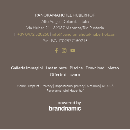
PANORAMAHOTEL HUBERHOF
Alto Adige | Dolomiti | Italia
Via Huber 21 - 39037 Maranza/Rio Pusteria
T.
+39 0472 520250
|
info@
panoramahotel-huberhof.
com
Part.IVA: IT02877150215
Galleria immagini
Last minute
Piscine
Download
Meteo
Offerte di lavoro
Home
|
Imprint
|
Privacy
|
Impostazioni privacy
|
Site map
|
© 2026
Panoramahotel Huberhof