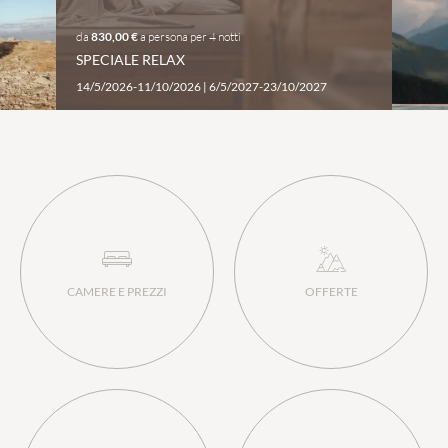
da
830,00 €
a persona
per
4 notti
SPECIALE RELAX
14/5/2026-11/10/2026
|
6/5/2027-23/10/2027
CAMERE E PREZZI
OFFERTE