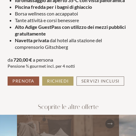
Idromassaggio all'aperto 35°C con vista panoramica
COPPIE
FAMIGLIE
Piscina fredda per i bagni di ghiaccio
Borsa wellness con accappatoi
Tante attività e corsi benessere
Alto Adige GuestPass con utilizzo dei mezzi pubblici
gratuitamente
Navetta privata
dal hotel alla stazione del
comprensorio Gitschberg
da
720,00 €
a persona
Pensione ¾ gourmet incl. per
4 notti
PRENOTA
RICHIEDI
SERVIZI INCLUSI
Scoprite le altre offerte