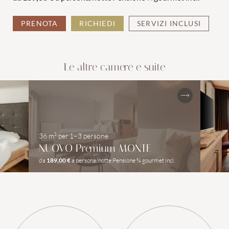
COPPIE
FAMIGLIE
PRENOTA
RICHIEDI
SERVIZI INCLUSI
Le altre camere e suite
36 m²
per
1–3 persone
NUOVO Premium MONTE
da
189,00 €
a persona/notte
Pensione ¾ gourmet incl.