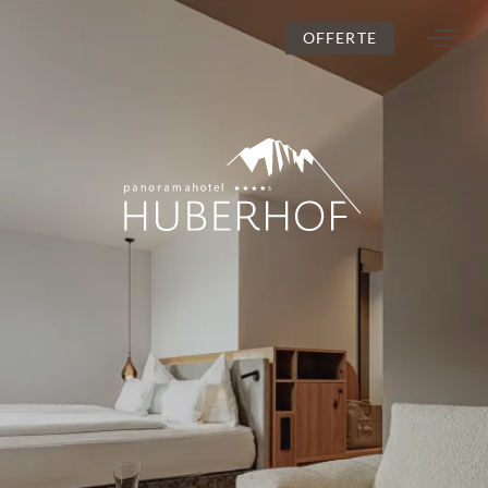
OFFERTE
DE
IT
EN
L’Huberhof
Camere e prezzi