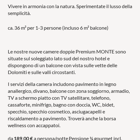
Vivere in armonia con la natura. Sperimentate il lusso della
semplicità.
ca. 36 m² per 1-3 persone (incluso 6 m² balcone)
Attività
Le nostre nuove camere doppie Premium MONTE sono
situate sul soleggiato lato sud del nostro hotel e
dispongono di un balcone con vista sulle vette delle
Dolomiti e sulle valli circostanti.
In famiglia
I servizi della camera includono pavimento in legno
anallergico, divano, balcone con zona soggiorno, armadio,
TV a schermo piatto con TV satellitare, telefono,
cassaforte, minifrigo, bagno con doccia, WC, bidet,
MONDO DI GIOCHI
PER LE COPPIE
specchio, specchio cosmetico, asciugacapelli e
riscaldamento a pavimento. Troverà anche la borsa
PISCINE
LAST MINUTE
wellness con accappatoi.
da
189,00 €
a persona/notte
Pensione ¾ gourmet incl.