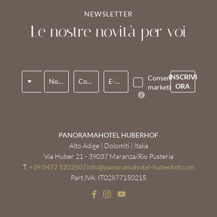
NEWSLETTER
Le nostre novità per voi
Titolo
INSCRIVI
Consenso
Nome*
Cognome*
E-mail*
ORA
marketing*
PANORAMAHOTEL HUBERHOF
Alto Adige | Dolomiti | Italia
Via Huber 21 - 39037 Maranza/Rio Pusteria
T.
+39 0472 520250
|
info@
panoramahotel-huberhof.
com
Part.IVA: IT02877150215