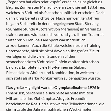
„Begonnen hat alles relativ spät“, erzählt sie uns gleich zu
PANORAMAPOOL
Beginn. Zum ersten Mal auf Skiern stand sie mit 13 Jahren,
LAST-MINUTE-ANGEBOTE
welches in Südtirol als fast schon unüblich erscheint. Doch
dann gings bereits richtig los. Nach nur wenigen Jahren
begann Sie bereits in der nahegelegenen Stadt Sterzing
(ca. halbe Stunde Autofahrt von Meransen) im Verein zu
PÄRCHEN
FAMILIEN
trainieren und widmete sich voll und ganz ihrem Traum als
Skifahrerin. Der Spaß am Sport war ihr deutlich
anzuerkennen. Auch die Schule, welche sie dem Training
unterordnete, hielt sie nicht davon ab, ihr großes Ziel zu
verfolgen und die vielen Stunden auf den
schneebedeckten Südtiroler Gipfeln zahlten sich schon
bald aus. Es folgten viele FIS-Rennen im Slalom,
Riesenslalom, Abfahrt und Kombination, in welchen sie
sich stets als starke Konkurrentin zu behaupten wusste.
Das große Highlight war die
Olympiateilnahme 1976 in
Innsbruck
, bei denen sie sich Seite an Seite mit Rosi
Mittermaier ins Ziel kämpfte. Als gute Freundin
bezeichnet sie Rosi und auch weitere Teilnehmerinnen, die
sie im Laufe der Jahre an zahlreichen Wettkämpfen