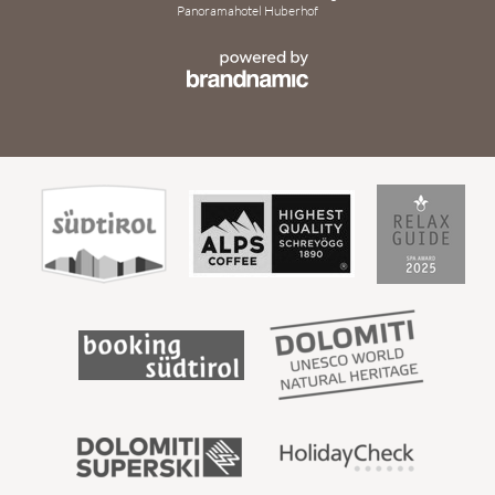
Panoramahotel Huberhof