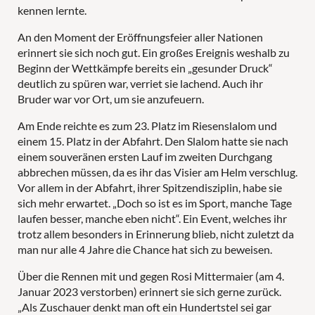
kennen lernte.
An den Moment der Eröffnungsfeier aller Nationen
erinnert sie sich noch gut. Ein großes Ereignis weshalb zu
Beginn der Wettkämpfe bereits ein „gesunder Druck“
deutlich zu spüren war, verriet sie lachend. Auch ihr
Bruder war vor Ort, um sie anzufeuern.
Am Ende reichte es zum 23. Platz im Riesenslalom und
einem 15. Platz in der Abfahrt. Den Slalom hatte sie nach
einem souveränen ersten Lauf im zweiten Durchgang
abbrechen müssen, da es ihr das Visier am Helm verschlug.
Vor allem in der Abfahrt, ihrer Spitzendisziplin, habe sie
sich mehr erwartet. „Doch so ist es im Sport, manche Tage
laufen besser, manche eben nicht“. Ein Event, welches ihr
trotz allem besonders in Erinnerung blieb, nicht zuletzt da
man nur alle 4 Jahre die Chance hat sich zu beweisen.
Über die Rennen mit und gegen Rosi Mittermaier (am 4.
Januar 2023 verstorben) erinnert sie sich gerne zurück.
„Als Zuschauer denkt man oft ein Hundertstel sei gar