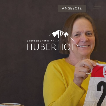
ANGEBOTE
DE
IT
EN
Der Huberhof
Für Pärchen