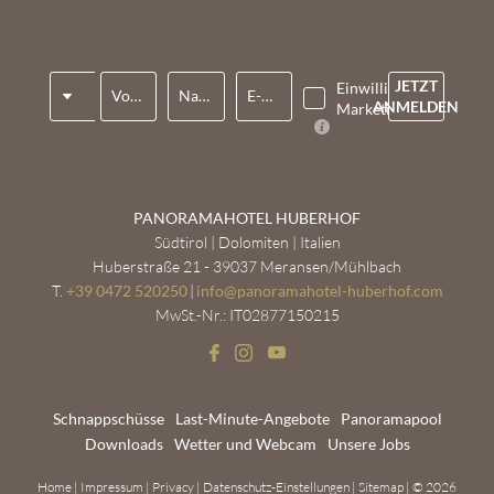
Anrede
JETZT
Einwilligung
Vorname*
Nachname*
E-Mail*
ANMELDEN
Marketing*
PANORAMAHOTEL HUBERHOF
Südtirol | Dolomiten | Italien
Huberstraße 21 - 39037 Meransen/Mühlbach
T.
+39 0472 520250
|
info@
panoramahotel-huberhof.
com
MwSt.-Nr.: IT02877150215
Schnappschüsse
Last-Minute-Angebote
Panoramapool
Downloads
Wetter und Webcam
Unsere Jobs
Home
|
Impressum
|
Privacy
|
Datenschutz-Einstellungen
|
Sitemap
|
© 2026