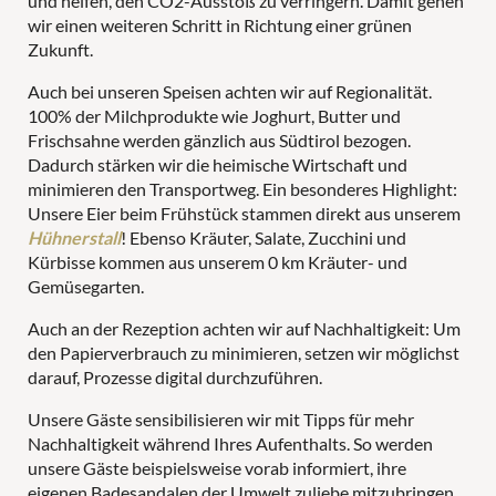
und helfen, den CO2-Ausstoß zu verringern. Damit gehen
PANORAMAPOOL
wir einen weiteren Schritt in Richtung einer grünen
Zukunft.
LAST-MINUTE-ANGEBOTE
Auch bei unseren Speisen achten wir auf Regionalität.
100% der Milchprodukte wie Joghurt, Butter und
Frischsahne werden gänzlich aus Südtirol bezogen.
PÄRCHEN
FAMILIEN
Dadurch stärken wir die heimische Wirtschaft und
minimieren den Transportweg. Ein besonderes Highlight:
Unsere Eier beim Frühstück stammen direkt aus unserem
Hühnerstall
! Ebenso Kräuter, Salate, Zucchini und
Kürbisse kommen aus unserem 0 km Kräuter- und
Gemüsegarten.
Auch an der Rezeption achten wir auf Nachhaltigkeit: Um
den Papierverbrauch zu minimieren, setzen wir möglichst
darauf, Prozesse digital durchzuführen.
Unsere Gäste sensibilisieren wir mit Tipps für mehr
Nachhaltigkeit während Ihres Aufenthalts. So werden
unsere Gäste beispielsweise vorab informiert, ihre
eigenen Badesandalen der Umwelt zuliebe mitzubringen.