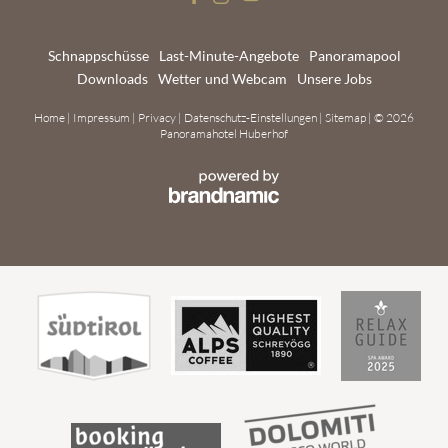
MwSt.-Nr.: IT02877150215
Schnappschüsse
Last-Minute-Angebote
Panoramapool
Downloads
Wetter und Webcam
Unsere Jobs
Home
|
Impressum
|
Privacy
|
Datenschutz-Einstellungen
|
Sitemap
|
© 2026
Panoramahotel Huberhof