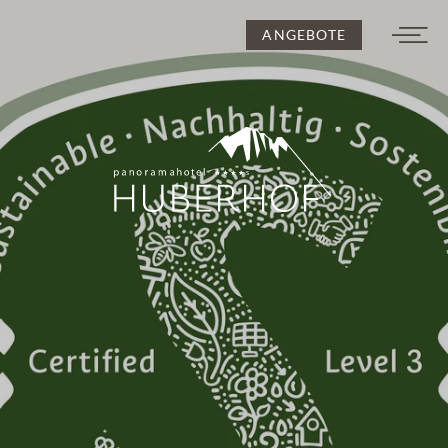
ANGEBOTE
DE
IT
EN
Der Huberhof
Für Pärchen