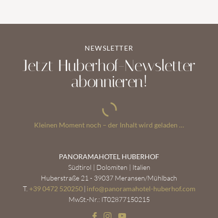
NEWSLETTER
Jetzt Huberhof-Newsletter
abonnieren!
Anrede
JETZT
Einwilligung
Vorname*
Nachname*
E-Mail*
ANMELDEN
Marketing*
PANORAMAHOTEL HUBERHOF
Südtirol | Dolomiten | Italien
Huberstraße 21 - 39037 Meransen/Mühlbach
T.
+39 0472 520250
|
info@
panoramahotel-huberhof.
com