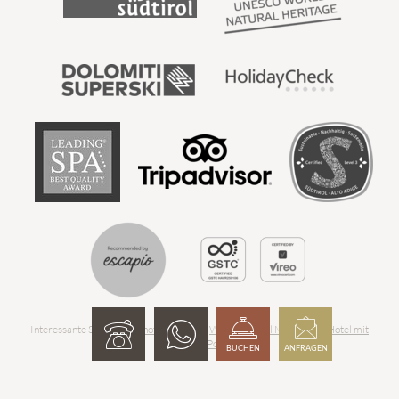
BUCHEN
ANFRAGEN
Interessante Seiten:
Berghotel Südtirol
-
Wellnesshotel Meransen
-
Hotel mit
Infinity Pool