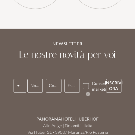
Attività
NEWSLETTER
Le nostre novità per voi
In famiglia
Titolo
INSCRIVI
Consenso
Nome*
Cognome*
E-mail*
ORA
marketing*
MONDO DI GIOCHI
PER LE COPPIE
PISCINE
LAST MINUTE
PANORAMAHOTEL HUBERHOF
Alto Adige | Dolomiti | Italia
Via Huber 21 - 39037 Maranza/Rio Pusteria