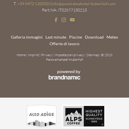
T.
+39 0472 520250
|
info@
panoramahotel-huberhof.
com
COPPIE
FAMIGLIE
Part.IVA: IT02877150215
Galleria immagini
Last minute
Piscine
Download
Meteo
Offerte di lavoro
Home
|
Imprint
|
Privacy
|
Impostazioni privacy
|
Site map
|
© 2026
Panoramahotel Huberhof