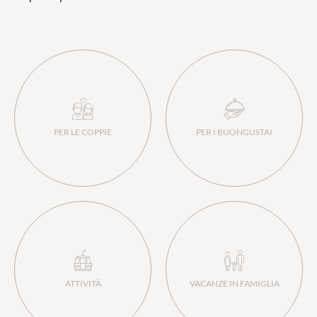
Camere e suite
Servizi inclusi
Offerte
PER LE COPPIE
PER I BUONGUSTAI
Last minute
Buoni regalo
Richiesta
Prenotazione
ATTIVITÀ
VACANZE IN FAMIGLIA
Wellness