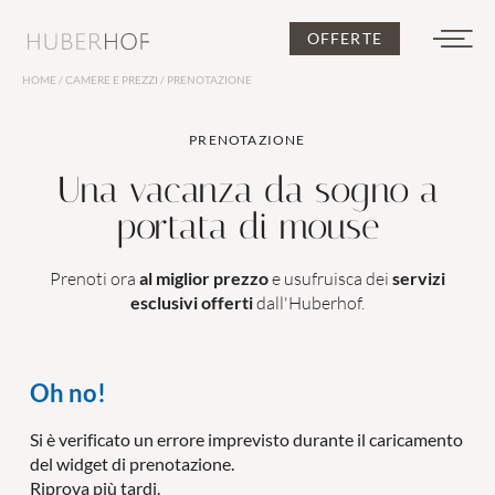
OFFERTE
HOME
/
CAMERE E PREZZI
/
PRENOTAZIONE
DE
IT
EN
PRENOTAZIONE
Una vacanza da sogno a
portata di mouse
Prenoti ora
al miglior prezzo
e usufruisca dei
servizi
L’Huberhof
esclusivi offerti
dall'Huberhof.
Oh no!
Si è verificato un errore imprevisto durante il caricamento
del widget di prenotazione.
Camere e prezzi
Riprova più tardi.