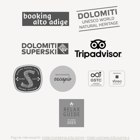
Pagine interessanti:
Hotel montagna Alto Adige
-
Hotel wellness Alto Adige 4