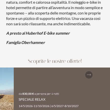
natura, comfort e calorosa ospitalità. Il noleggio e-bike in
hotel permette di partire all’avventura in modo semplice e
spontaneo – alla scoperta delle montagne, con le proprie
forze e un pizzico di supporto elettrico. Una vacanza così
non sarà solo rilassante, ma anche indimenticabile.
A presto al Huberhof E-bike summer
Famiglia Oberhammer
Scoprite le nostre offerte!
da
830,00 €
a persona
per
4 notti
SPECIALE RELAX
14/5/2026-11/10/2026
|
6/5/2027-8/10/2027