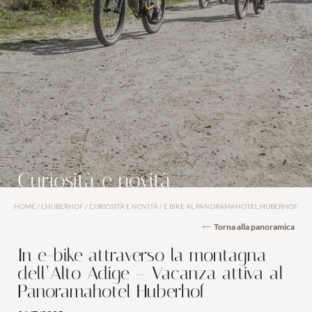
Per i buongustai
Galleria immagini
Social media wall
Curiosità e novità
Piano di sostenibilità
Newsletter del Huberhof
Curiosità e novità
Come arrivare
Club degli ospiti dell’Huberhof
HOME
/
L’HUBERHOF
/
CURIOSITÀ E NOVITÀ
/
E BIKE AL PANORAMAHOTEL HUBERHOF
Torna alla panoramica
In e-bike attraverso la montagna
dell’Alto Adige – Vacanza attiva al
Camere e prezzi
Panoramahotel Huberhof