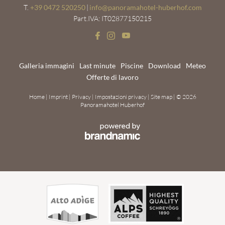
T.
+39 0472 520250
|
info@
panoramahotel-huberhof.
com
Part.IVA: IT02877150215
Galleria immagini
Last minute
Piscine
Download
Meteo
Offerte di lavoro
Home
|
Imprint
|
Privacy
|
Impostazioni privacy
|
Site map
|
© 2026
Panoramahotel Huberhof