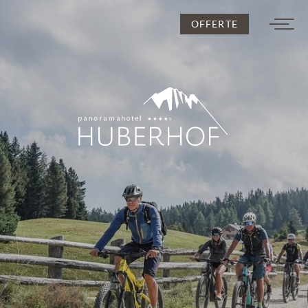
OFFERTE
DE
IT
EN
L’Huberhof
Per le coppie