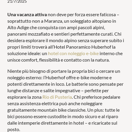
21/7/2025
Una vacanza attiva
non deve per forza essere faticosa –
Wellness
soprattutto non a Maranza, un soleggiato altopiano in
Alto Adige che conquista con ampi pascoli alpini,
panorami mozzafiato e sentieri perfettamente curati. Chi
desidera esplorare il mondo alpino senza superare subito i
propri limiti troverà all’Hotel Panoramico Huberhof la
soluzione ideale: un
hotel con noleggio e-bike
interno che
Attività
unisce comfort, flessibilità e contatto con la natura.
Niente più bisogno di portare la propria bici o cercare un
noleggio esterno: l’Huberhof offre e-bike moderne e
potenti direttamente in loco. Le batterie sono pensate per
lunghe distanze e salite impegnative – perfette per
In famiglia
esplorare la zona
Rio di Pusteria
. Chi preferisce pedalare
senza assistenza elettrica può anche noleggiare
gratuitamente mountain bike classiche. Un plus: tutte le
bici possono essere custodite in modo sicuro e al riparo
dalle intemperie direttamente in hotel – e ricaricate sul
MONDO DI GIOCHI
PER LE COPPIE
posto.