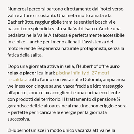
PISCINE
LAST MINUTE
Numerosi percorsi partono direttamente dall’hotel verso
valli e alture circostanti. Una meta molto amata è la
Bacherhütte, raggiungibile tramite sentieri boschivi e
pascoli con splendida vista sulla Val d’Isarco. Anche una
COPPIE
FAMIGLIE
pedalata nella Valle Altafossa é perfettamente accessibile
in e-bike – anche per i meno allenati. L’assistenza del
motore rende l’esperienza naturale protagonista, senza la
fatica della salita.
Dopo una giornata attiva in sella, l’Huberhof offre
puro
relax e piaceri
culinari:
piscina infinity di 27 metri
riscaldata
tutto l’anno con vista sulle Dolomiti, ampia area
wellness con cinque saune, vasca fredda e idromassaggio
all’aperto, zone relax accoglienti e una cucina eccellente
con prodotti del territorio. Il trattamento di pensione ¾
garantisce delizie altoatesine al mattino, pomeriggio e sera
– perfette per ricaricare le energie per la giornata
successiva.
L’Huberhof unisce in modo unico vacanza attiva nella