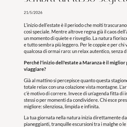
21/5/2026
L'inizio dell'estate è il periodo che molti trascura
così speciale. Mentre altrove regna già il caos dell
un momento di quiete e risveglio. La natura fioris
e tutto sembra più leggero. Per le coppie e per chi v
qualcosa di ormai raro: un relax autentico, senza di
Perché l'inizio dell'estate a Maranza è il miglio
viaggiare?
Già al mattino si percepisce quanto questa stagione 
totale relax con una colazione vista montagne. L’ar
c’è motivo di correre. Invece di un’agenda fitta di i
stessi o per momenti da condividere. Chi esce pres
migliore: silenziosa, limpida e infinita.
La tua giornata nella natura inizia direttamente da
pianeggianti, tranquille escursioni tra i malghe o l