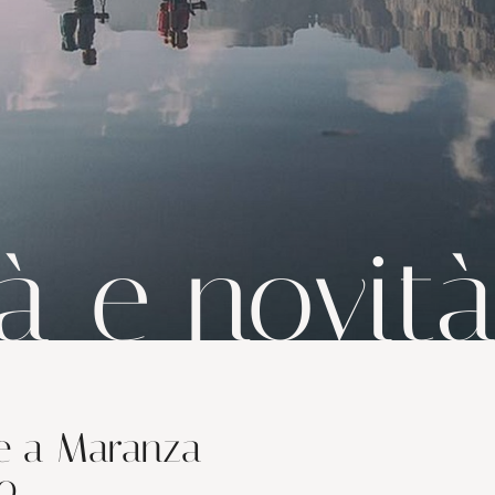
da
1.610,00 €
a persona
Pensione ¾ gourmet incl. per
7 notti
ESTATE
HUBERHOF FAMILY SUM
19/7/2026-5/9/2026
|
17/7/2027-
PRENOTA
RICHI
à e novit
ate a Maranza
o