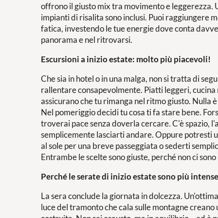
offrono il giusto mix tra movimento e leggerezza. 
impianti di risalita sono inclusi. Puoi raggiungere 
fatica, investendo le tue energie dove conta davve
panorama e nel ritrovarsi.
Escursioni a inizio estate: molto più piacevoli!
Che sia in hotel o in una malga, non si tratta di s
rallentare consapevolmente. Piatti leggeri, cucina
assicurano che tu rimanga nel ritmo giusto. Nulla è
Nel pomeriggio decidi tu cosa ti fa stare bene. Fors
troverai pace senza doverla cercare. C'è spazio, l'
semplicemente lasciarti andare. Oppure potresti u
al sole per una breve passeggiata o sederti sempl
Entrambe le scelte sono giuste, perché non ci sono
Perché le serate di inizio estate sono più intens
La sera conclude la giornata in dolcezza. Un'ottima
OFFERTE
luce del tramonto che cala sulle montagne creano 