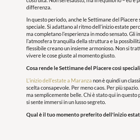
costruita. Non sei esausto, ma in equilibrio – ed è 
differenza.
In questo periodo, anche le Settimane del Piacere s
speciale. Si adattano al ritmo dell'inizio estate pe
ma completano l'esperienza in modo sensato. Gli impi
l'atmosfera tranquilla della struttura e la possibili
flessibile creano un insieme armonioso. Non si tratta
vivere le cose giuste al momento giusto.
Cosa rende le Settimane del Piacere così special
L'inizio dell'estate a Maranza
non è quindi un class
scelta consapevole. Per meno caos. Per più spazio.
ma semplicemente belle. Chi è stato qui in questo 
si sente immersi in un lusso segreto.
Qual è il tuo momento preferito dell'inizio est