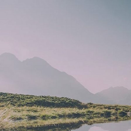
Offerte
L’Huberhof
Camere e pr
Camere e suit
Servizi inclusi
Per le coppie
Offerte
Per i buongustai
Last minute
Galleria immagini
Buoni regalo
Social media wall
Richiesta
Curiosità e novità
Prenotazione
Piano di sostenibilità
Newsletter del Huberhof
Come arrivare
Club degli ospiti dell’Huberhof