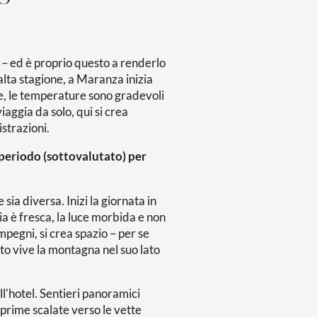
no – ed è proprio questo a renderlo
'alta stagione, a Maranza inizia
ce, le temperature sono gradevoli
iaggia da solo, qui si crea
strazioni.
r periodo (sottovalutato) per
sia diversa. Inizi la giornata in
ia è fresca, la luce morbida e non
mpegni, si crea spazio – per se
to vive la montagna nel suo lato
ll'hotel. Sentieri panoramici
e prime scalate verso le vette