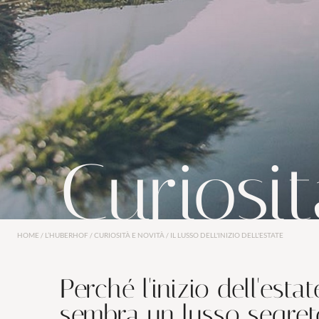
da
830,00 €
a persona
Pensione ¾ gourmet incl. per
4 notti
ESTATE
WELLNESS
SPECIALE RELAX
14/5/2026-11/10/2026
|
6/5/2027-8/10/2027
PRENOTA
RICHIEDI
Curiosit
HOME
/
L’HUBERHOF
/
CURIOSITÀ E NOVITÀ
/
IL LUSSO DELL'INIZIO DELL'ESTATE
Perché l'inizio dell'est
sembra un lusso segret