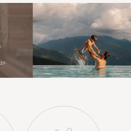
i
027-