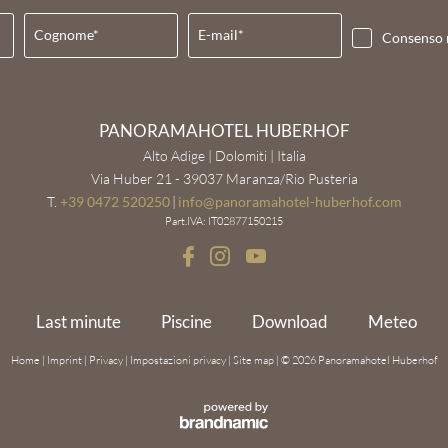
Cognome*
E-mail*
Consenso 
PANORAMAHOTEL HUBERHOF
Alto Adige | Dolomiti | Italia
Via Huber 21 - 39037 Maranza/Rio Pusteria
T.
+39 0472 520250
|
info@
panoramahotel-huberhof.
com
Part.IVA: IT02877150215
Last minute
Piscine
Download
Meteo
Home
|
Imprint
|
Privacy
|
Impostazioni privacy
|
Site map
|
© 2026 Panoramahotel Huberhof