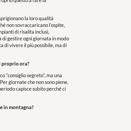
proprio questo a fare la
prigionano la loro qualità
rché non sovraccaricano l'ospite,
anti di risalita inclusi,
tà di gestire ogni giornata in modo
 di vivere il più possibile, ma di
i proprio ora?
ico "consiglio segreto", ma una
 Per giornate che non sono piene,
periodo capisce subito perché ci
ate in montagna?