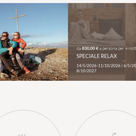
da
830,00 €
a persona
per
4 nott
SPECIALE RELAX
14/5/2026-11/10/2026
|
6/5/2
8/10/2027