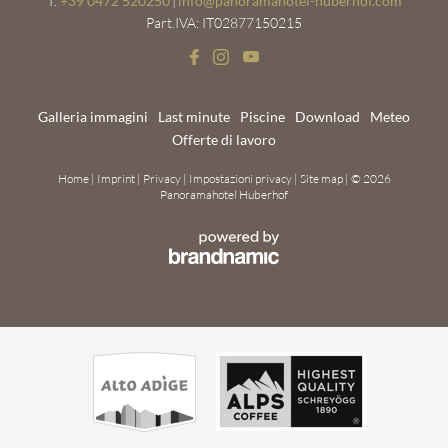
T.
+39 0472 520250
|
info@
panoramahotel-huberhof.
com
Part.IVA: IT02877150215
Galleria immagini
Last minute
Piscine
Download
Meteo
Offerte di lavoro
Home
|
Imprint
|
Privacy
|
Impostazioni privacy
|
Site map
|
© 2026
Panoramahotel Huberhof