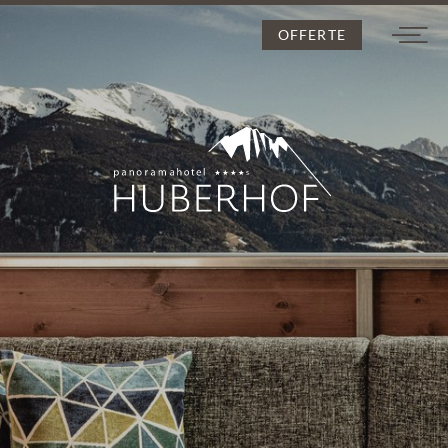
OFFERTE
DE
IT
EN
L’Huberhof
Per le coppie