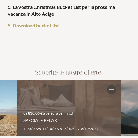
5. La vostra Christmas Bucket List per la prossima
vacanza in Alto Adige
5. Download bucket list
Scoprite le nostre offerte!
da
830,00 €
a persona
per
4 notti
SPECIALE RELAX
14/5/2026-11/10/2026
|
6/5/2027-8/10/2027