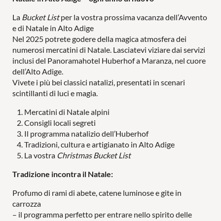
La
Bucket List
per la vostra prossima vacanza dell’Avvento
e di Natale in Alto Adige
Wellness
Nel 2025 potrete godere della magica atmosfera dei
numerosi mercatini di Natale. Lasciatevi viziare dai servizi
inclusi del Panoramahotel Huberhof a Maranza, nel cuore
dell’Alto Adige.
Vivete i più bei classici natalizi, presentati in scenari
scintillanti di luci e magia.
Attività
Mercatini di Natale alpini
Consigli locali segreti
Il programma natalizio dell’Huberhof
Tradizioni, cultura e artigianato in Alto Adige
La vostra
Christmas Bucket List
In famiglia
Tradizione incontra il Natale:
Profumo di rami di abete, catene luminose e gite in
carrozza
MONDO DI GIOCHI
PER LE COPPIE
– il programma perfetto per entrare nello spirito delle