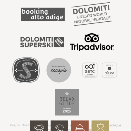
Pagine interessanti:
Hotel montagna Alto Adige
-
Hotel wellness Alto Adige 4
stelle
-
Hotel con infinity pool Alto Adige